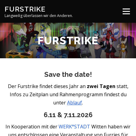
Zum
FURSTRIKE
Inhalt
Menü
springen
Langweilig überlassen wir den Anderen.
IMPRESSUM
REGELN
LOCATION
FURSTRIKE
PROGRAMM
REGISTRIERUNG
Save the date!
Der Furstrike findet dieses Jahr an
zwei Tagen
statt,
Infos zu Zeitplan und Rahmenprogramm findest du
unter
Ablauf
.
6.11 & 7.11.2026
In Kooperation mit der
WERK°STADT
Witten haben wir
uns entschlossen eine Veranstaltung von Furries für